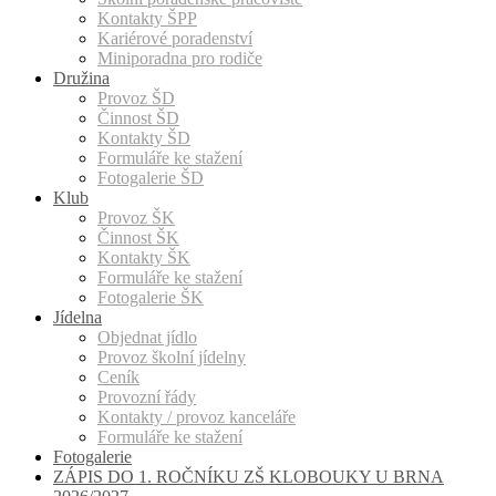
Kontakty ŠPP
Kariérové poradenství
Miniporadna pro rodiče
Družina
Provoz ŠD
Činnost ŠD
Kontakty ŠD
Formuláře ke stažení
Fotogalerie ŠD
Klub
Provoz ŠK
Činnost ŠK
Kontakty ŠK
Formuláře ke stažení
Fotogalerie ŠK
Jídelna
Objednat jídlo
Provoz školní jídelny
Ceník
Provozní řády
Kontakty / provoz kanceláře
Formuláře ke stažení
Fotogalerie
ZÁPIS DO 1. ROČNÍKU ZŠ KLOBOUKY U BRNA