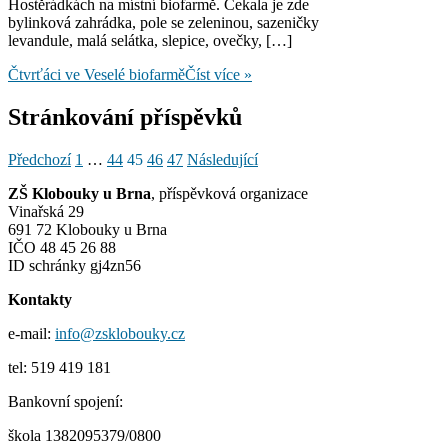
Hostěrádkách na místní biofarmě. Čekala je zde
bylinková zahrádka, pole se zeleninou, sazeničky
levandule, malá selátka, slepice, ovečky, […]
Čtvrťáci ve Veselé biofarmě
Číst více »
Stránkování příspěvků
Předchozí
1
…
44
45
46
47
Následující
ZŠ Klobouky u Brna
, příspěvková organizace
Vinařská 29
691 72 Klobouky u Brna
IČO 48 45 26 88
ID schránky gj4zn56
Kontakty
e-mail:
info@zsklobouky.cz
tel: 519 419 181
Bankovní spojení:
škola 1382095379/0800