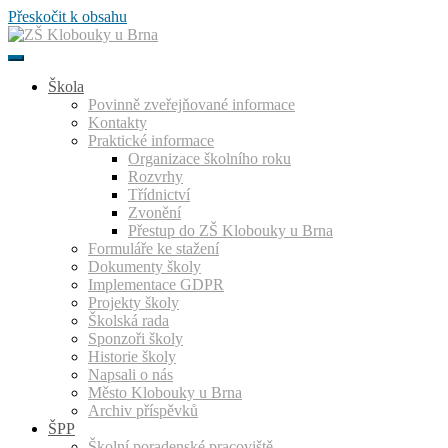
Přeskočit k obsahu
Škola
Povinně zveřejňované informace
Kontakty
Praktické informace
Organizace školního roku
Rozvrhy
Třídnictví
Zvonění
Přestup do ZŠ Klobouky u Brna
Formuláře ke stažení
Dokumenty školy
Implementace GDPR
Projekty školy
Školská rada
Sponzoři školy
Historie školy
Napsali o nás
Město Klobouky u Brna
Archiv příspěvků
ŠPP
Školní poradenské pracoviště