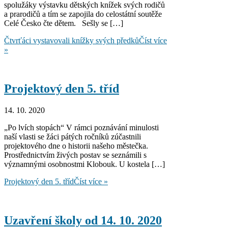
spolužáky výstavku dětských knížek svých rodičů
a prarodičů a tím se zapojila do celostátní soutěže
Celé Česko čte dětem. Sešly se […]
Čtvrťáci vystavovali knížky svých předků
Číst více
»
Projektový den 5. tříd
14. 10. 2020
„Po lvích stopách“ V rámci poznávání minulosti
naší vlasti se žáci pátých ročníků zúčastnili
projektového dne o historii našeho městečka.
Prostřednictvím živých postav se seznámili s
významnými osobnostmi Klobouk. U kostela […]
Projektový den 5. tříd
Číst více »
Uzavření školy od 14. 10. 2020