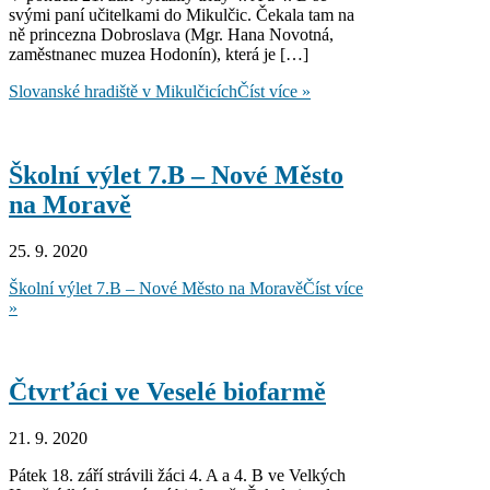
svými paní učitelkami do Mikulčic. Čekala tam na
ně princezna Dobroslava (Mgr. Hana Novotná,
zaměstnanec muzea Hodonín), která je […]
Slovanské hradiště v Mikulčicích
Číst více »
Školní výlet 7.B – Nové Město
na Moravě
25. 9. 2020
Školní výlet 7.B – Nové Město na Moravě
Číst více
»
Čtvrťáci ve Veselé biofarmě
21. 9. 2020
Pátek 18. září strávili žáci 4. A a 4. B ve Velkých