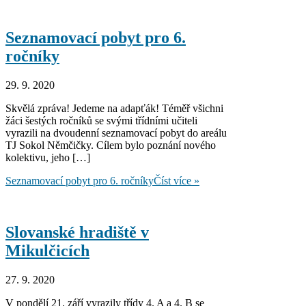
Seznamovací pobyt pro 6.
ročníky
29. 9. 2020
Skvělá zpráva! Jedeme na adapťák! Téměř všichni
žáci šestých ročníků se svými třídními učiteli
vyrazili na dvoudenní seznamovací pobyt do areálu
TJ Sokol Němčičky. Cílem bylo poznání nového
kolektivu, jeho […]
Seznamovací pobyt pro 6. ročníky
Číst více »
Slovanské hradiště v
Mikulčicích
27. 9. 2020
V pondělí 21. září vyrazily třídy 4. A a 4. B se