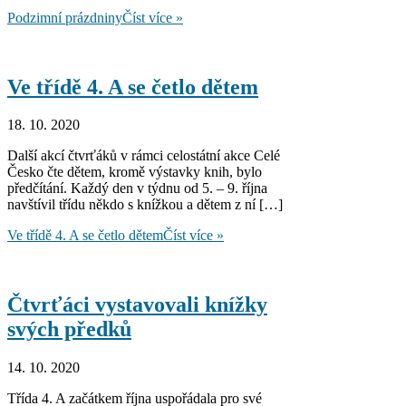
Podzimní prázdniny
Číst více »
Ve třídě 4. A se četlo dětem
18. 10. 2020
Další akcí čtvrťáků v rámci celostátní akce Celé
Česko čte dětem, kromě výstavky knih, bylo
předčítání. Každý den v týdnu od 5. – 9. října
navštívil třídu někdo s knížkou a dětem z ní […]
Ve třídě 4. A se četlo dětem
Číst více »
Čtvrťáci vystavovali knížky
svých předků
14. 10. 2020
Třída 4. A začátkem října uspořádala pro své