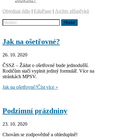
2026/2027
Objednat jídlo
|
EduPage
|
Archiv příspěvků
Jak na ošetřovné?
26. 10. 2020
ČSSZ – Žádat o ošetřovné bude jednodušší.
Rodičům stačí vyplnit jediný formulář. Více na
stránkách MPSV.
Jak na ošetřovné?
Číst více »
Podzimní prázdniny
23. 10. 2020
Chovám se zodpovědně a ohleduplně!