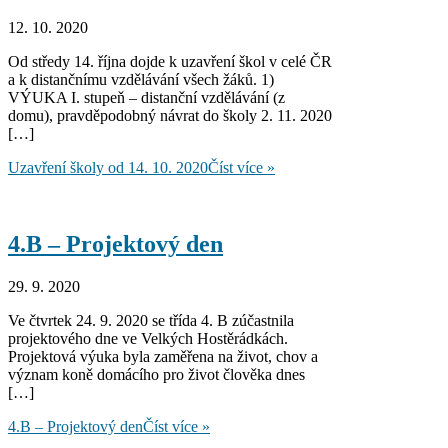
12. 10. 2020
Od středy 14. října dojde k uzavření škol v celé ČR
a k distančnímu vzdělávání všech žáků. 1)
VÝUKA I. stupeň – distanční vzdělávání (z
domu), pravděpodobný návrat do školy 2. 11. 2020
[…]
Uzavření školy od 14. 10. 2020
Číst více »
4.B – Projektový den
29. 9. 2020
Ve čtvrtek 24. 9. 2020 se třída 4. B zúčastnila
projektového dne ve Velkých Hostěrádkách.
Projektová výuka byla zaměřena na život, chov a
význam koně domácího pro život člověka dnes
[…]
4.B – Projektový den
Číst více »