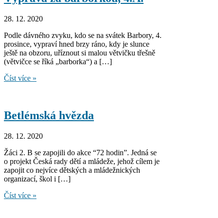
28. 12. 2020
Podle dávného zvyku, kdo se na svátek Barbory, 4.
prosince, vypraví hned brzy ráno, kdy je slunce
ještě na obzoru, uříznout si malou větvičku třešně
(větvičce se říká „barborka“) a […]
Výprava
Číst více »
za
barborkou,
4.A.
Betlémská hvězda
28. 12. 2020
Žáci 2. B se zapojili do akce “72 hodin”. Jedná se
o projekt Česká rady dětí a mládeže, jehož cílem je
zapojit co nejvíce dětských a mládežnických
organizací, škol i […]
Betlémská
Číst více »
hvězda