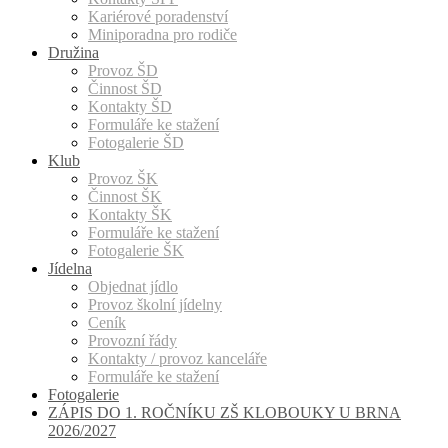
Kariérové poradenství
Miniporadna pro rodiče
Družina
Provoz ŠD
Činnost ŠD
Kontakty ŠD
Formuláře ke stažení
Fotogalerie ŠD
Klub
Provoz ŠK
Činnost ŠK
Kontakty ŠK
Formuláře ke stažení
Fotogalerie ŠK
Jídelna
Objednat jídlo
Provoz školní jídelny
Ceník
Provozní řády
Kontakty / provoz kanceláře
Formuláře ke stažení
Fotogalerie
ZÁPIS DO 1. ROČNÍKU ZŠ KLOBOUKY U BRNA
2026/2027