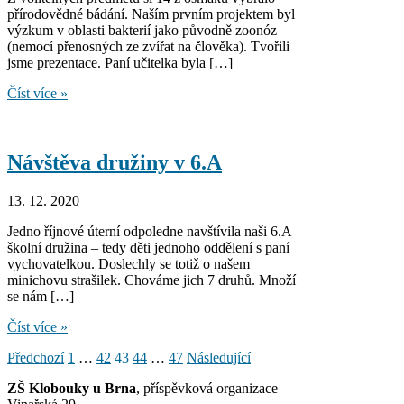
přírodovědné bádání. Naším prvním projektem byl
výzkum v oblasti bakterií jako původně zoonóz
(nemocí přenosných ze zvířat na člověka). Tvořili
jsme prezentace. Paní učitelka byla […]
Přírodovědně
Číst více »
bádáme
Návštěva družiny v 6.A
13. 12. 2020
Jedno říjnové úterní odpoledne navštívila naši 6.A
školní družina – tedy děti jednoho oddělení s paní
vychovatelkou. Doslechly se totiž o našem
minichovu strašilek. Chováme jich 7 druhů. Množí
se nám […]
Návštěva
Číst více »
družiny
Stránkování
Předchozí
1
…
42
43
44
…
47
Následující
v
6.A
příspěvků
ZŠ Klobouky u Brna
, příspěvková organizace