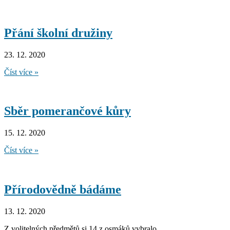
besídka
ve
4.B
Přání školní družiny
23. 12. 2020
Přání
Číst více »
školní
družiny
Sběr pomerančové kůry
15. 12. 2020
Sběr
Číst více »
pomerančové
kůry
Přírodovědně bádáme
13. 12. 2020
Z volitelných předmětů si 14 z osmáků vybralo