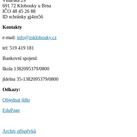
Vinařská 29
691 72 Klobouky u Brna
IČO 48 45 26 88
ID schránky gj4zn56
Kontakty
e-mail:
info@zsklobouky.cz
tel: 519 419 181
Bankovní spojení:
škola 1382095379/0800
jídelna 35-1382095379/0800
Odkazy:
Objednat jídlo
EduPage
Archiv příspěvků