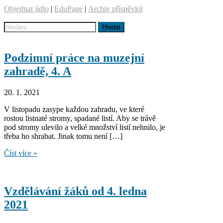
Objednat jídlo
|
EduPage
|
Archiv příspěvků
Podzimní práce na muzejní
zahradě, 4. A
20. 1. 2021
V listopadu zasype každou zahradu, ve které
rostou listnaté stromy, spadané listí. Aby se trávě
pod stromy ulevilo a velké množství listí nehnilo, je
třeba ho shrabat. Jinak tomu není […]
Podzimní
Číst více »
práce
na
muzejní
zahradě,
Vzdělávání žáků od 4. ledna
4.
2021
A