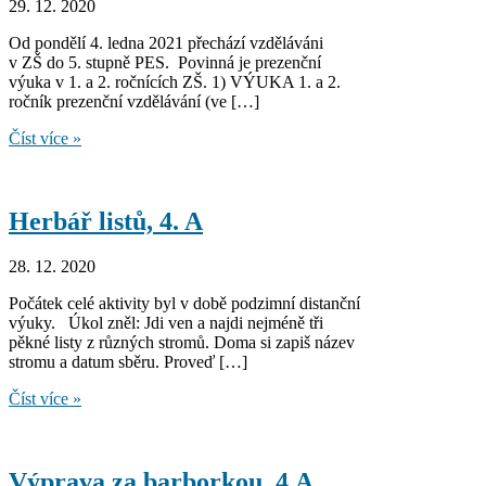
29. 12. 2020
Od pondělí 4. ledna 2021 přechází vzděláváni
v ZŠ do 5. stupně PES. Povinná je prezenční
výuka v 1. a 2. ročnících ZŠ. 1) VÝUKA 1. a 2.
ročník prezenční vzdělávání (ve […]
Vzdělávání
Číst více »
žáků
od
4.
ledna
Herbář listů, 4. A
2021
28. 12. 2020
Počátek celé aktivity byl v době podzimní distanční
výuky. Úkol zněl: Jdi ven a najdi nejméně tři
pěkné listy z různých stromů. Doma si zapiš název
stromu a datum sběru. Proveď […]
Herbář
Číst více »
listů,
4.
A
Výprava za barborkou, 4.A.