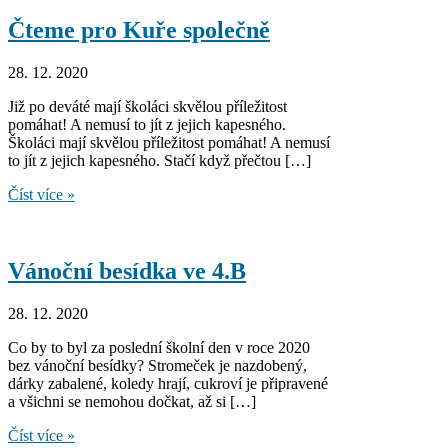
Čteme pro Kuře společně
28. 12. 2020
Již po deváté mají školáci skvělou příležitost
pomáhat! A nemusí to jít z jejich kapesného.
Školáci mají skvělou příležitost pomáhat! A nemusí
to jít z jejich kapesného. Stačí když přečtou […]
Čteme
Číst více »
pro
Kuře
společně
Vánoční besídka ve 4.B
28. 12. 2020
Co by to byl za poslední školní den v roce 2020
bez vánoční besídky? Stromeček je nazdobený,
dárky zabalené, koledy hrají, cukroví je připravené
a všichni se nemohou dočkat, až si […]
Vánoční
Číst více »