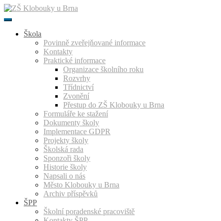
Přeskočit
k
obsahu
Škola
Povinně zveřejňované informace
Kontakty
Praktické informace
Organizace školního roku
Rozvrhy
Třídnictví
Zvonění
Přestup do ZŠ Klobouky u Brna
Formuláře ke stažení
Dokumenty školy
Implementace GDPR
Projekty školy
Školská rada
Sponzoři školy
Historie školy
Napsali o nás
Město Klobouky u Brna
Archiv příspěvků
ŠPP
Školní poradenské pracoviště
Kontakty ŠPP